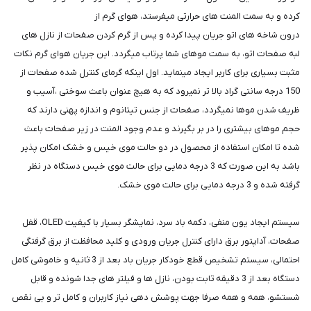
کرده و به سمت المنت های حرارتی میفرستد، هوای گرم از
درون شاخه های اتو جریان پیدا کرده و پس از گرم کردن صفحات از نازل های
لبه صفحات اتو، به سمت موهای شما پرتاب میگردد. این جریان هوای گرم نکات
مثبت بسیاری برای کاربر ایجاد مینماید. اول اینکه گرمای کنترل شده صفحات از
150 درجه سانتی گراد بالا تر نمیرود که به هیچ عنوان باعث سوختی ،آسیب و
ظریف شدن موها نمیگردد، صفحات از جنس تیتانوم و اندازه پهنی دارند که
حجم موهای بیشتری را در بر بگیرند و عدم وجود المنت در زیر صفحات باعث
شده تا امکان استفاده از محصول در دو حالت موی خیس و خشک امکان پذیر
باشد به این صورت که 3 درجه دمایی برای حالت موی خیس دستگاه در نظر
گرفته شده و 3 درجه دمایی برای حالت موی خشک.
سیستم ایجاد یون منفی، دکمه باد سرد، نمایشگر بسیار با کیفیت OLED، قفل
صفحات، آداپتور برق دارای کنترل جریان ورودی و کلید محافظت از برق گرفتگی
احتمالی، سیستم تشخیص قطع خودکار جریان باد بعد از 3 ثانیه و خاموشی کامل
دستگاه بعد از 3 دقیقه ثابت بودن، نازل ها و فیلتر های جدا شونده و قابل
شستشو، همه و همه صرفا جهت پوشش دهی نیاز کاربران و کامل تر و بی نقص