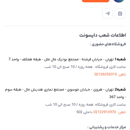
قوانین و مقررات
دفترچه راهنمای محصولات
درباره ما
تماس با ما
اطلاعات شعب دایسونت
فروشگاه‌های حضوری :
شعبه‌1
:تهران - خیابان فرشته - مجتمع بوتیک مال ملل - طبقه همکف - واحد 7.
ساعت کاری فروشگاه : همه روزه / 10 صبح الی 10 شب.
تلفن :02126353015
شعبه‌2
:تهران - هروی - خیابان موسوی - مجتمع تجاری هدیش مال - طبقه سوم
- واحد 367.
ساعت کاری فروشگاه: همه روزه / 10 صبح الی 10 شب.
تلفن : 02122913970
داخلی 502
مرکز خدمات و پشتیبانی :