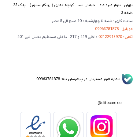
تهران - بلوار میرداماد – خیابان نسا – کوچه غفاری ( زرنگار سابق ) – پلاک 23 –
طبقه 3.
ساعت کاری : شنبه تا چهارشنبه ٫ 10 صبح الی 5 عصر
موبایل : 09963781878
تلفن : 02122913970
داخلی 219 و 217 - داخلی مستقیم بخش فنی 201
شماره امور مشتریان در پیامرسان بله: 09963781878
elitecare.co@