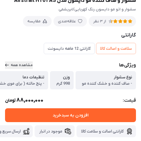
سشوار و صاف کننده مو دایسون مدل Airstrait HT01 AS
سشوار و اتو مو دایسون رنگ کهربایی/ابریشمی
علاقه‌مندی
مقایسه
از 3 نظر
گارانتی
سلامت و اصالت کالا
گارانتی 12 ماهه دایسونت
ویژگی‌ها
مشاهده همه
نوع سشوار
وزن
تنظیمات دما
- صاف کننده و خشک کننده مو
998 گرم
- پنج حالته ( برای موی خش
88,000,000
قیمت:
تومان
افزودن به سبدخرید
گارانتی اصالت و سلامت کالا
موجود در انبار
ارسال سریع و 