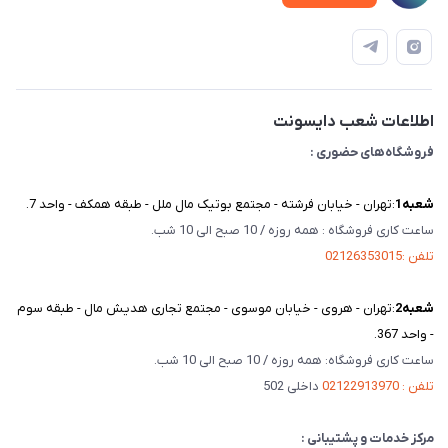
قوانین و مقررات
دفترچه راهنمای محصولات
درباره ما
تماس با ما
اطلاعات شعب دایسونت
فروشگاه‌های حضوری :
شعبه‌1
:تهران - خیابان فرشته - مجتمع بوتیک مال ملل - طبقه همکف - واحد 7.
ساعت کاری فروشگاه : همه روزه / 10 صبح الی 10 شب.
تلفن :02126353015
شعبه‌2
:تهران - هروی - خیابان موسوی - مجتمع تجاری هدیش مال - طبقه سوم
- واحد 367.
ساعت کاری فروشگاه: همه روزه / 10 صبح الی 10 شب.
تلفن : 02122913970
داخلی 502
مرکز خدمات و پشتیبانی :