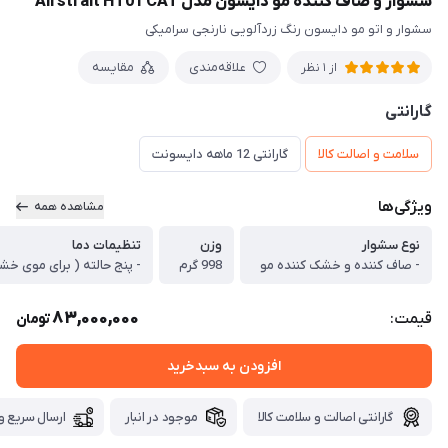
سشوار و صاف کننده مو دایسون مدل Airstrait HT01 CAT
سشوار و اتو مو دایسون رنگ زردآلویی نارنجی سرامیکی
علاقه‌مندی
مقایسه
از 1 نظر
گارانتی
سلامت و اصالت کالا
گارانتی 12 ماهه دایسونت
ویژگی‌ها
مشاهده همه
نوع سشوار
وزن
تنظیمات دما
- صاف کننده و خشک کننده مو
998 گرم
- پنج حالته ( برای موی خش
83,000,000
قیمت:
تومان
افزودن به سبدخرید
گارانتی اصالت و سلامت کالا
موجود در انبار
ارسال سریع و 