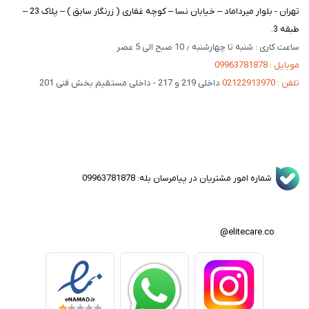
تهران - بلوار میرداماد – خیابان نسا – کوچه غفاری ( زرنگار سابق ) – پلاک 23 –
طبقه 3.
ساعت کاری : شنبه تا چهارشنبه ٫ 10 صبح الی 5 عصر
موبایل : 09963781878
تلفن : 02122913970
داخلی 219 و 217 - داخلی مستقیم بخش فنی 201
شماره امور مشتریان در پیامرسان بله: 09963781878
elitecare.co@