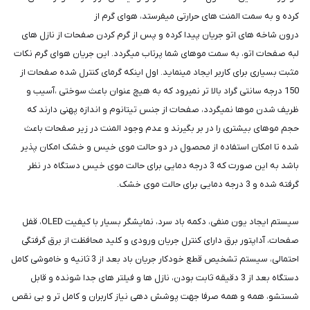
کرده و به سمت المنت های حرارتی میفرستد، هوای گرم از
درون شاخه های اتو جریان پیدا کرده و پس از گرم کردن صفحات از نازل های
لبه صفحات اتو، به سمت موهای شما پرتاب میگردد. این جریان هوای گرم نکات
مثبت بسیاری برای کاربر ایجاد مینماید. اول اینکه گرمای کنترل شده صفحات از
150 درجه سانتی گراد بالا تر نمیرود که به هیچ عنوان باعث سوختی ،آسیب و
ظریف شدن موها نمیگردد، صفحات از جنس تیتانوم و اندازه پهنی دارند که
حجم موهای بیشتری را در بر بگیرند و عدم وجود المنت در زیر صفحات باعث
شده تا امکان استفاده از محصول در دو حالت موی خیس و خشک امکان پذیر
باشد به این صورت که 3 درجه دمایی برای حالت موی خیس دستگاه در نظر
گرفته شده و 3 درجه دمایی برای حالت موی خشک.
سیستم ایجاد یون منفی، دکمه باد سرد، نمایشگر بسیار با کیفیت OLED، قفل
صفحات، آداپتور برق دارای کنترل جریان ورودی و کلید محافظت از برق گرفتگی
احتمالی، سیستم تشخیص قطع خودکار جریان باد بعد از 3 ثانیه و خاموشی کامل
دستگاه بعد از 3 دقیقه ثابت بودن، نازل ها و فیلتر های جدا شونده و قابل
شستشو، همه و همه صرفا جهت پوشش دهی نیاز کاربران و کامل تر و بی نقص