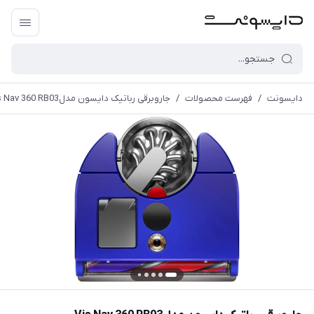
دایسونت
/
فهرست محصولات
/
جاروبرقی رباتیک دایسون مدلVis Nav 360 RB03