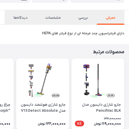
معرفی
بررسی
مشخصات
دیدگاه‌ها
دارای فیلتراسیون چند مرحله ای از نوع فیلتر های HEPA
محصولات مرتبط
جارو شارژی دایسون مدل
جارو شارژی هوشمند دایسون
چراغ ر
PencilVac BLK
مدل V15 Detect Absolute
Morph™
Black)
YLNKL
133,000,000
00,000
122,000,000
119,000,000
11٪
تومان
تومان