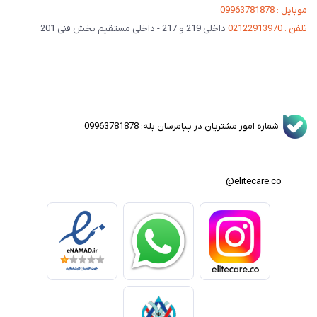
موبایل : 09963781878
تلفن : 02122913970
داخلی 219 و 217 - داخلی مستقیم بخش فنی 201
شماره امور مشتریان در پیامرسان بله: 09963781878
elitecare.co@