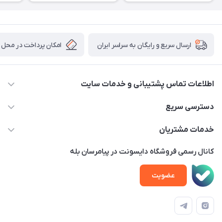
امکان پرداخت در محل
ارسال سریع و رایگان به سراسر ایران
اطلاعات تماس پشتیبانی و خدمات سایت
02122913970 داخلی 219
دسترسی سریع
info@dysonet.com
خانه
خدمات مشتریان
تهران - بلوار میرداماد – خیابان نسا – کوچه غفاری ( زرنگار سابق ) –
محصولات
امور مشتریان
پلاک 23 – طبقه 3
کانال رسمی فروشگاه دایسونت در پیامرسان بله
اخبار و مقالات
حساب کاربری
عضویت
ویدئو‌های آموزشی
قوانین و مقررات
دفترچه راهنمای محصولات
درباره ما