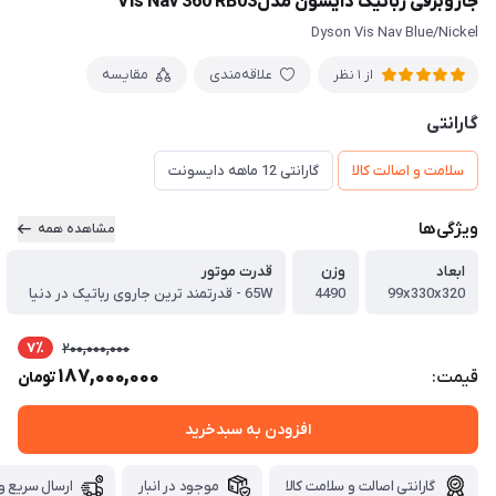
جاروبرقی رباتیک دایسون مدلVis Nav 360 RB03
Dyson Vis Nav Blue/Nickel
علاقه‌مندی
مقایسه
از 1 نظر
گارانتی
سلامت و اصالت کالا
گارانتی 12 ماهه دایسونت
ویژگی‌ها
مشاهده همه
ابعاد
وزن
قدرت موتور
99x330x320
4490
65W - قدرتمند ترین جاروی رباتیک در دنیا
7٪
200,000,000
187,000,000
قیمت:
تومان
افزودن به سبدخرید
گارانتی اصالت و سلامت کالا
موجود در انبار
ارسال سریع و 