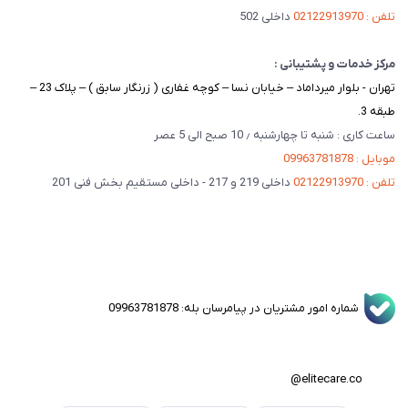
تلفن : 02122913970
داخلی 502
مرکز خدمات و پشتیبانی :
تهران - بلوار میرداماد – خیابان نسا – کوچه غفاری ( زرنگار سابق ) – پلاک 23 –
طبقه 3.
ساعت کاری : شنبه تا چهارشنبه ٫ 10 صبح الی 5 عصر
موبایل : 09963781878
تلفن : 02122913970
داخلی 219 و 217 - داخلی مستقیم بخش فنی 201
شماره امور مشتریان در پیامرسان بله: 09963781878
elitecare.co@