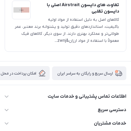
تفاوت های دایسون Airstrait اصلی با
دایسون تقلبی
کالاهای اصل به دلیل استفاده از مواد اولیه
باکیفیت، استانداردهای دقیق تولید و پشتوانه برند معتبر، عمر
طولانی‌تر و عملکرد بهتری دارند. از سوی دیگر، کالاهای فیک
معمولاً با استفاده از مواد ارزان&zwnj...
امکان پرداخت در محل
ارسال سریع و رایگان به سراسر ایران
اطلاعات تماس پشتیبانی و خدمات سایت
02122913970 داخلی 219
دسترسی سریع
info@dysonet.com
خانه
خدمات مشتریان
تهران - بلوار میرداماد – خیابان نسا – کوچه غفاری ( زرنگار سابق ) –