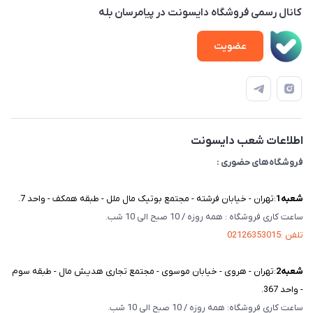
محصولات
امور مشتریان
پلاک 23 – طبقه 3
کانال رسمی فروشگاه دایسونت در پیامرسان بله
اخبار و مقالات
حساب کاربری
عضویت
ویدئو‌های آموزشی
قوانین و مقررات
دفترچه راهنمای محصولات
درباره ما
تماس با ما
اطلاعات شعب دایسونت
فروشگاه‌های حضوری :
شعبه‌1
:تهران - خیابان فرشته - مجتمع بوتیک مال ملل - طبقه همکف - واحد 7.
ساعت کاری فروشگاه : همه روزه / 10 صبح الی 10 شب.
تلفن :02126353015
شعبه‌2
:تهران - هروی - خیابان موسوی - مجتمع تجاری هدیش مال - طبقه سوم
- واحد 367.
ساعت کاری فروشگاه: همه روزه / 10 صبح الی 10 شب.