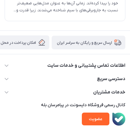
خود را پیدا کرده‌اند. زمانی آن‌ها به عنوان مدل‌هایی ضعیف‌تر
نسبت به جاروبرقی‌های با سیم شناخته می‌شدند، زیرا قدرت و...
امکان پرداخت در محل
ارسال سریع و رایگان به سراسر ایران
اطلاعات تماس پشتیبانی و خدمات سایت
02122913970 داخلی 219
دسترسی سریع
info@dysonet.com
خانه
خدمات مشتریان
تهران - بلوار میرداماد – خیابان نسا – کوچه غفاری ( زرنگار سابق ) –
محصولات
امور مشتریان
پلاک 23 – طبقه 3
کانال رسمی فروشگاه دایسونت در پیامرسان بله
اخبار و مقالات
حساب کاربری
عضویت
ویدئو‌های آموزشی
قوانین و مقررات