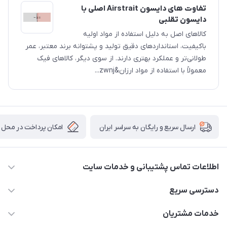
تفاوت های دایسون Airstrait اصلی با
دایسون تقلبی
کالاهای اصل به دلیل استفاده از مواد اولیه
باکیفیت، استانداردهای دقیق تولید و پشتوانه برند معتبر، عمر
طولانی‌تر و عملکرد بهتری دارند. از سوی دیگر، کالاهای فیک
معمولاً با استفاده از مواد ارزان&zwnj...
امکان پرداخت در محل
ارسال سریع و رایگان به سراسر ایران
اطلاعات تماس پشتیبانی و خدمات سایت
02122913970 داخلی 219
دسترسی سریع
info@dysonet.com
خانه
خدمات مشتریان
تهران - بلوار میرداماد – خیابان نسا – کوچه غفاری ( زرنگار سابق ) –