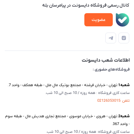
محصولات
امور مشتریان
پلاک 23 – طبقه 3
کانال رسمی فروشگاه دایسونت در پیامرسان بله
اخبار و مقالات
حساب کاربری
عضویت
ویدئو‌های آموزشی
قوانین و مقررات
دفترچه راهنمای محصولات
درباره ما
تماس با ما
اطلاعات شعب دایسونت
فروشگاه‌های حضوری :
شعبه‌1
:تهران - خیابان فرشته - مجتمع بوتیک مال ملل - طبقه همکف - واحد 7.
ساعت کاری فروشگاه : همه روزه / 10 صبح الی 10 شب.
تلفن :02126353015
شعبه‌2
:تهران - هروی - خیابان موسوی - مجتمع تجاری هدیش مال - طبقه سوم
- واحد 367.
ساعت کاری فروشگاه: همه روزه / 10 صبح الی 10 شب.