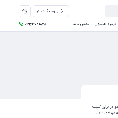
ورود / ثبت‌نام
درباره دایسون
تماس با ما
09963781878
و در برابر آسیب
ه مو همیشه تا