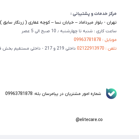
مرکز خدمات و پشتیبانی :
تهران - بلوار میرداماد – خیابان نسا – کوچه غفاری ( زرنگار سابق ) – پلاک 23 
ساعت کاری : شنبه تا چهارشنبه ٫ 10 صبح الی 5 عصر
موبایل : 09963781878
تلفن : 02122913970
داخلی 219 و 217 - داخلی مستقیم بخش فنی 201
شماره امور مشتریان در پیامرسان بله: 09963781878
elitecare.co@