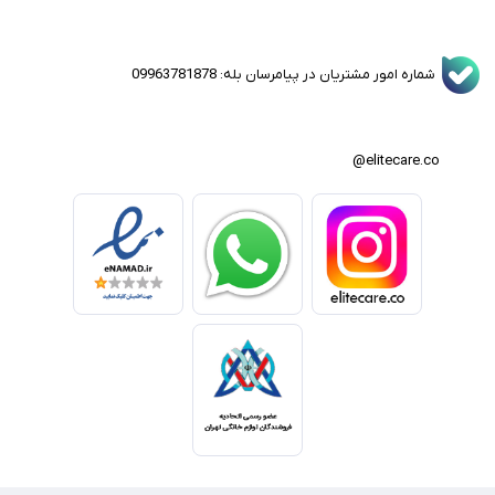
شماره امور مشتریان در پیامرسان بله: 09963781878
elitecare.co@