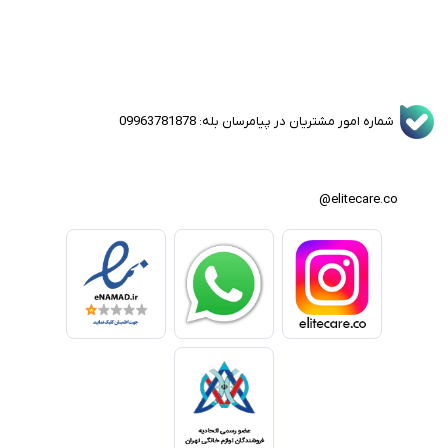
شماره امور مشتریان در پیامرسان بله: 09963781878
elitecare.co@