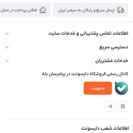
امکان پرداخت در محل
ارسال سریع و رایگان به سراسر ایران
اطلاعات تماس پشتیبانی و خدمات سایت
02122913970 داخلی 219
دسترسی سریع
info@dysonet.com
خانه
خدمات مشتریان
تهران - بلوار میرداماد – خیابان نسا – کوچه غفاری ( زرنگار سابق ) –
محصولات
امور مشتریان
پلاک 23 – طبقه 3
کانال رسمی فروشگاه دایسونت در پیامرسان بله
اخبار و مقالات
حساب کاربری
عضویت
ویدئو‌های آموزشی
قوانین و مقررات
دفترچه راهنمای محصولات
درباره ما
تماس با ما
اطلاعات شعب دایسونت