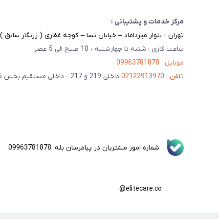
مرکز خدمات و پشتیبانی :
تهران - بلوار میرداماد – خیابان نسا – کوچه غفاری ( زرنگار سابق ) – پلاک 23 
ساعت کاری : شنبه تا چهارشنبه ٫ 10 صبح الی 5 عصر
موبایل : 09963781878
تلفن : 02122913970
داخلی 219 و 217 - داخلی مستقیم بخش فنی 201
شماره امور مشتریان در پیامرسان بله: 09963781878
elitecare.co@