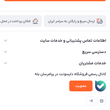
امکان پرداخت در محل
ارسال سریع و رایگان به سراسر ایران
اطلاعات تماس پشتیبانی و خدمات سایت
02122913970 داخلی 219
دسترسی سریع
info@dysonet.com
خانه
خدمات مشتریان
تهران - بلوار میرداماد – خیابان نسا – کوچه غفاری ( زرنگار سابق ) –
محصولات
امور مشتریان
پلاک 23 – طبقه 3
کانال رسمی فروشگاه دایسونت در پیامرسان بله
اخبار و مقالات
حساب کاربری
عضویت
ویدئو‌های آموزشی
قوانین و مقررات
دفترچه راهنمای محصولات
درباره ما