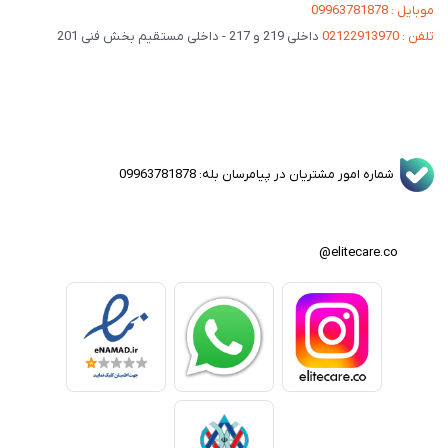
موبایل : 09963781878
تلفن : 02122913970
داخلی 219 و 217 - داخلی مستقیم بخش فنی 201
شماره امور مشتریان در پیامرسان بله: 09963781878
elitecare.co@