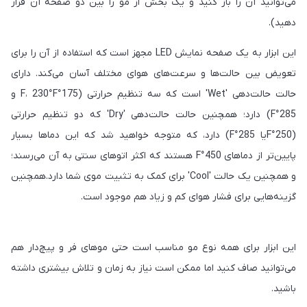
می‌توانید آن را باز کنید و یک بخش از مو را بین دو صفحه آن قرار
دهید).
این ابزار به یک صفحه نمایش LED مجهز است که استفاده از آن را برای
تعویض بین حالت‌ها و سرعت‌های هوای مختلف آسان می‌کند. دارای
حالت حالت‌دهی 'Wet' است که سه تنظیم حرارتی (175°F، 230°F و
285°F) دارد؛ همچنین حالت حالت‌دهی 'Dry' که دو تنظیم حرارتی
(250°Fیا 285°F) دارد، که متوجه خواهید شد که این دماها بسیار
پایین‌تر از دماهای 450°F هستند که اکثر اتوهای سنتی به آن می‌رسند؛
و همچنین یک حالت 'Cool' برای کمک به تثبیت موی شما دارد.همچنین
گزینه‌هایی برای فشار هوای کم و زیاد هم موجود است.
این ابزار برای همه نوع مو مناسب است حتی موهای فر و پیچ‌دار هم
می‌توانید صاف کنید اما ممکن است نیاز به زمان و تلاش بیشتری داشته
باشید.