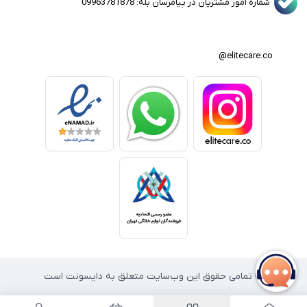
شماره امور مشتریان در پیامرسان بله: 09963781878
elitecare.co@
© تمامی حقوق این وب‌سایت متعلق به دایسونت است