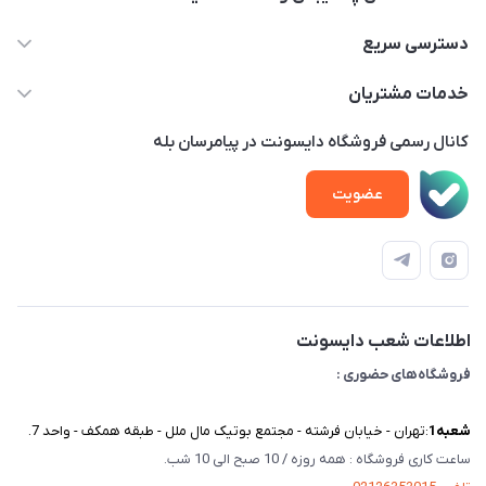
02122913970 داخلی 219
دسترسی سریع
info@dysonet.com
خانه
خدمات مشتریان
تهران - بلوار میرداماد – خیابان نسا – کوچه غفاری ( زرنگار سابق ) –
محصولات
امور مشتریان
پلاک 23 – طبقه 3
کانال رسمی فروشگاه دایسونت در پیامرسان بله
اخبار و مقالات
حساب کاربری
عضویت
ویدئو‌های آموزشی
قوانین و مقررات
دفترچه راهنمای محصولات
درباره ما
تماس با ما
اطلاعات شعب دایسونت
فروشگاه‌های حضوری :
شعبه‌1
:تهران - خیابان فرشته - مجتمع بوتیک مال ملل - طبقه همکف - واحد 7.
ساعت کاری فروشگاه : همه روزه / 10 صبح الی 10 شب.