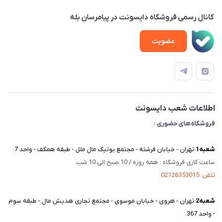
تهران - بلوار میرداماد – خیابان نسا – کوچه غفاری ( زرنگار سابق ) –
محصولات
امور مشتریان
پلاک 23 – طبقه 3
کانال رسمی فروشگاه دایسونت در پیامرسان بله
اخبار و مقالات
حساب کاربری
عضویت
ویدئو‌های آموزشی
قوانین و مقررات
دفترچه راهنمای محصولات
درباره ما
تماس با ما
اطلاعات شعب دایسونت
فروشگاه‌های حضوری :
شعبه‌1
:تهران - خیابان فرشته - مجتمع بوتیک مال ملل - طبقه همکف - واحد 7.
ساعت کاری فروشگاه : همه روزه / 10 صبح الی 10 شب.
تلفن :02126353015
شعبه‌2
:تهران - هروی - خیابان موسوی - مجتمع تجاری هدیش مال - طبقه سوم
- واحد 367.