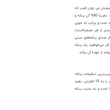
همچنان می توان گفت که
مدل Pure Cool Link در تصفیه هوا عملکرد خوبی دارد. اگر این دستگاه را بر اساس حجم تقسیم کنید، تقریباً 80% آن پنکه و
د است و پرتاب باد خوبی
شتر از هر تصفیه‌کننده
از صدای پنکه‌های سنتی
هوا را فیلتر می کند.اگر می‌خواهید یک پنکه
اند از عهده آن برآید.
ل Pure Cool Link دارای 10 سرعت است. در پایین‌ترین تنظیمات پنکه،
تقریباً بی‌صدا است. وقتی آن را روی سرعت پنج تنظیم می‌کنید،کمی صدا تولید می‌کند.اگر سرعت آن را به 10 افزایش دهید
صدا است و به نسبت پنکه