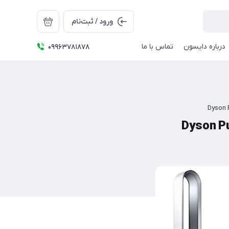
ورود / ثبت‌نام
درباره دایسون
تماس با ما
09963781878