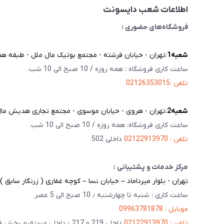
اطلاعات شعب دایسونت
فروشگاه‌های حضوری :
شعبه‌1
:تهران - خیابان فرشته - مجتمع بوتیک مال ملل - طبقه همک
ساعت کاری فروشگاه : همه روزه / 10 صبح الی 10 شب.
تلفن :02126353015
شعبه‌2
:تهران - هروی - خیابان موسوی - مجتمع تجاری هدیش مال - 
ساعت کاری فروشگاه: همه روزه / 10 صبح الی 10 شب.
تلفن : 02122913970
داخلی 502
مرکز خدمات و پشتیبانی :
تهران - بلوار میرداماد – خیابان نسا – کوچه غفاری ( زرنگار سابق ) – پلاک 23 
ساعت کاری : شنبه تا چهارشنبه ٫ 10 صبح الی 5 عصر
موبایل : 09963781878
تلفن : 02122913970
داخلی 219 و 217 - داخلی مستقیم بخش فنی 201