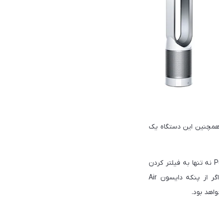
بدون پره است و همچنین این دستگاه یک
با طراحی منحصر به فرد و فضایی برند دایسون و پنکه بدون پره قدرتمند، مدل Pure Cool Link TP03 نه تنها به فیلتر کردن
هوا می‌پردازد، بلکه جریان هوای کافی برای گذراندن روزهای داغ تابستانی ایجاد می‌کند.با این حال، اگر از پنکه دایسون Air