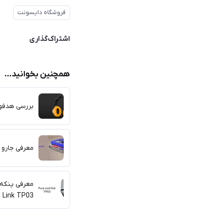
فروشگاه دایسونت
اشتراک‌گذاری
همچنین بخوانید...
بررسی هدفون  on trac
معرفی جارو رباتی مدل
l Link TP03