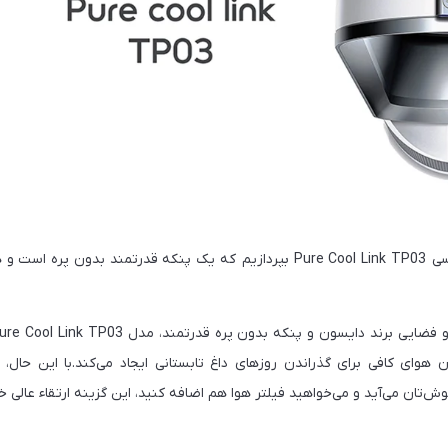
امروز می خواهیم به بررسی Pure Cool Link TP03 بپردازیم که یک پنکه قدرتمند 