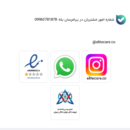
شماره امور مشتریان در پیامرسان بله: 09963781878
elitecare.co@