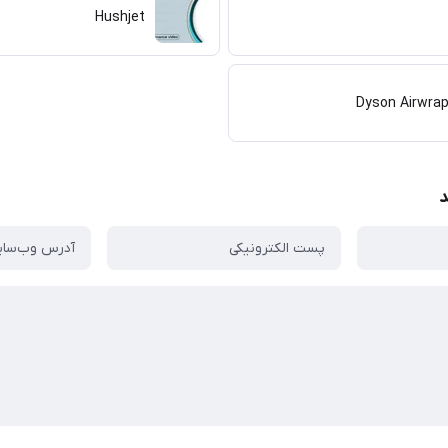
Hushjet
Dyson Airwra
د