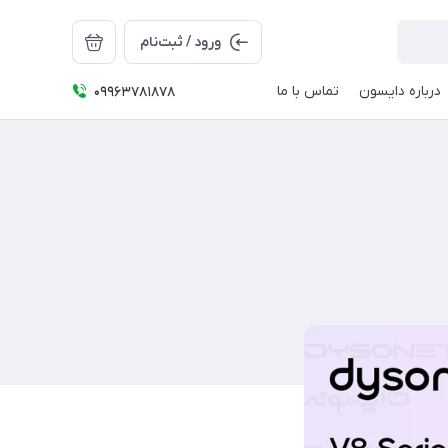
ورود / ثبت‌نام
درباره دایسون
تماس با ما
09963781878