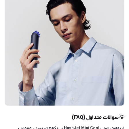
💡 سوالات متداول (FAQ)
۱. تفاوت اصلی HushJet Mini Cool با پنکه‌های دستی معمولی