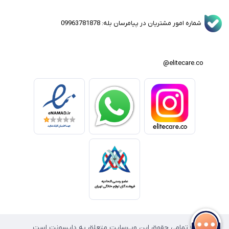
شماره امور مشتریان در پیامرسان بله: 09963781878
elitecare.co@
© تمامی حقوق این وب‌سایت متعلق به دایسونت است