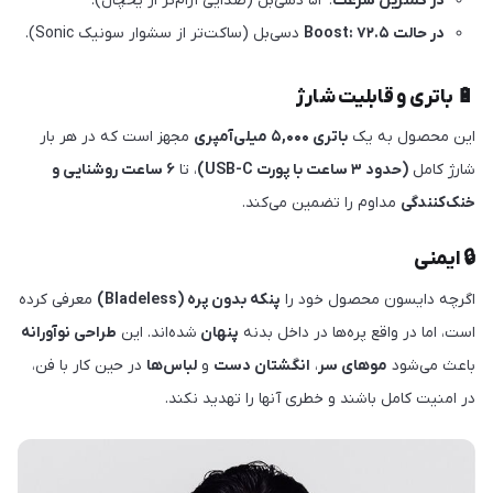
در کمترین سرعت
: ۵۲ دسی‌بل (صدایی آرام‌تر از یخچال).
در حالت Boost: ۷۲.۵
دسی‌بل (ساکت‌تر از سشوار سونیک Sonic).
🔋 باتری و قابلیت شارژ
این محصول به یک
باتری ۵,۰۰۰ میلی‌آمپری
مجهز است که در هر بار
شارژ کامل
(حدود ۳ ساعت با پورت USB-C)
، تا
۶ ساعت روشنایی و
خنک‌کنندگی
مداوم را تضمین می‌کند.
🔒 ایمنی
اگرچه دایسون محصول خود را
پنکه بدون پره (Bladeless)
معرفی کرده
است، اما در واقع پره‌ها در داخل بدنه
پنهان
شده‌اند. این
طراحی نوآورانه
باعث می‌شود
موهای سر
،
انگشتان دست
و
لباس‌ها
در حین کار با فن،
در امنیت کامل باشند و خطری آنها را تهدید نکند.