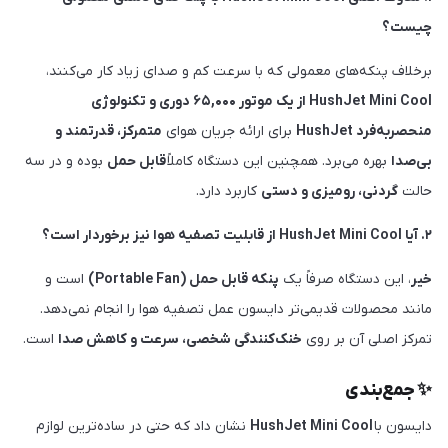
چیست؟
برخلاف پنکه‌های معمولی که با سرعت کم و صدای زیاد کار می‌کنند،
HushJet Mini Cool از یک موتور ۶۵,۰۰۰ دوری و تکنولوژی
منحصربه‌فرد HushJet
برای ارائه جریان هوای
متمرکز، قدرتمند و
بی‌صدا
بهره می‌برد. همچنین این دستگاه کاملاً
قابل حمل
بوده و در سه
حالت
گردنی، رومیزی و دستی
کاربرد دارد.
۲. آیا HushJet Mini Cool از قابلیت تصفیه هوا نیز برخوردار است؟
خیر
، این دستگاه صرفاً یک
پنکه قابل حمل (Portable Fan)
است و
مانند محصولات قدیمی‌تر دایسون عمل تصفیه هوا را انجام نمی‌دهد.
تمرکز اصلی آن بر روی
خنک‌کنندگی شخصی، سرعت و کاهش صدا
است.
✨ جمع‌بندی
دایسون با
HushJet Mini Cool
نشان داد که حتی در ساده‌ترین لوازم