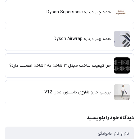
همه چیز درباره Dyson Supersonic
همه چیز درباره Dyson Airwrap
چرا کیفیت ساخت مبدل ۳ شاخه به ۲شاخه اهمیت دارد؟
بررسی جارو شارژی دایسون مدل V12
دیدگاه خود را بنویسید