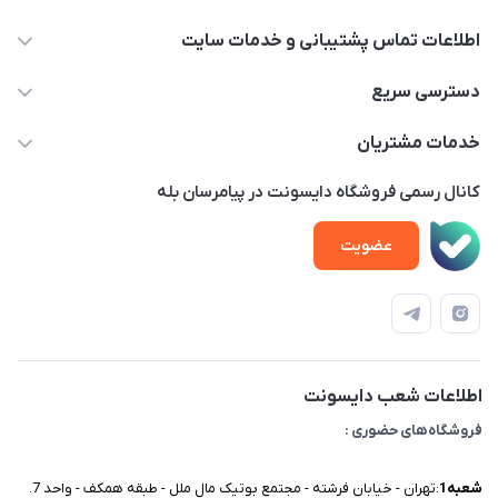
اطلاعات تماس پشتیبانی و خدمات سایت
02122913970 داخلی 219
دسترسی سریع
info@dysonet.com
خانه
خدمات مشتریان
تهران - بلوار میرداماد – خیابان نسا – کوچه غفاری ( زرنگار سابق ) –
محصولات
امور مشتریان
پلاک 23 – طبقه 3
کانال رسمی فروشگاه دایسونت در پیامرسان بله
اخبار و مقالات
حساب کاربری
عضویت
ویدئو‌های آموزشی
قوانین و مقررات
دفترچه راهنمای محصولات
درباره ما
تماس با ما
اطلاعات شعب دایسونت
فروشگاه‌های حضوری :
شعبه‌1
:تهران - خیابان فرشته - مجتمع بوتیک مال ملل - طبقه همکف - واحد 7.