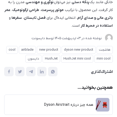
خانگی مانند یک
پنکه دستی
نیز می‌توان
نوآوری و مهندسی
مدرن را به
کار گرفت. این محصول با ترکیب
موتور پرسرعت
،
طراحی ارگونومیک
،
عمر
باتری عالی و صدای آرام
، انتخابی ایده‌آل برای
فصل تابستان
،
سفرها
و
استفاده در محیط کار
است.
نوشته شده در
03 ارديبهشت 1405
توسط
دایسونت
هاشجت
dyson new product
new product
airblade
cool
mini cool
HushJet mini cool
HushJet
دایسون
اشتراک‌گذاری
همچنین بخوانید...
همه چیز درباره Dyson Airstrait