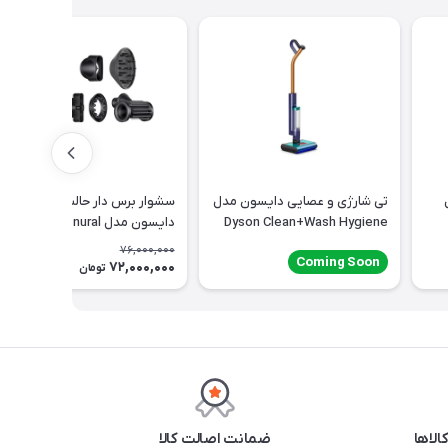
تی شارژی و عصایی دایسون مدل
سشوار برس دار حالت دهنده
Dyson Clean+Wash Hygiene
دایسون مدل Supersonic nural
HD16 CPATO
76,000,000
Coming Soon
72,000,000
6٪
تومان
ضمانت اصالت کالا