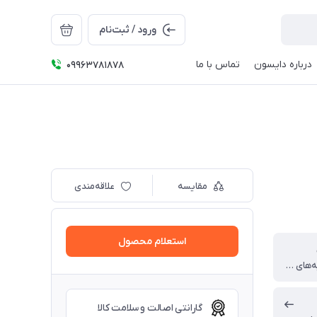
ورود / ثبت‌نام
درباره دایسون
تماس با ما
09963781878
مقایسه
علاقه‌مندی
استعلام محصول
سگ‌ها و گربه‌های با موی متوسط تا بلند
گارانتی اصالت و سلامت کالا