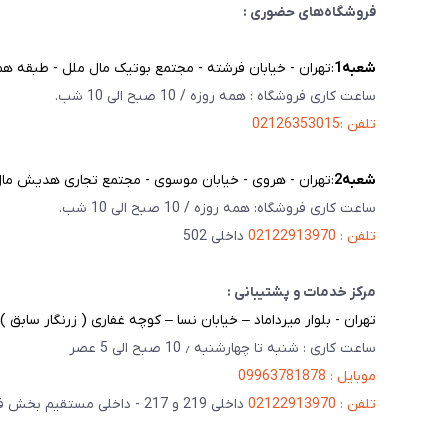
فروشگاه‌های حضوری :
شعبه‌1
:تهران - خیابان فرشته - مجتمع بوتیک مال ملل - طبقه همک
ساعت کاری فروشگاه : همه روزه / 10 صبح الی 10 شب.
تلفن :02126353015
شعبه‌2
:تهران - هروی - خیابان موسوی - مجتمع تجاری هدیش مال - 
ساعت کاری فروشگاه: همه روزه / 10 صبح الی 10 شب.
تلفن : 02122913970
داخلی 502
مرکز خدمات و پشتیبانی :
تهران - بلوار میرداماد – خیابان نسا – کوچه غفاری ( زرنگار سابق ) – پلاک 23 
ساعت کاری : شنبه تا چهارشنبه ٫ 10 صبح الی 5 عصر
موبایل : 09963781878
تلفن : 02122913970
داخلی 219 و 217 - داخلی مستقیم بخش فنی 201