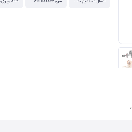
اتصال مستقیم به لوله یا دسته‌ی جاروبرقی‌های دایسون
سری V15 Detect ، سری Outsize ، سری V12 Detect Slim ، سری V11 ، سری Cyclone V10 ، سری V8 ، سری V7
همه ویژگی‌ه