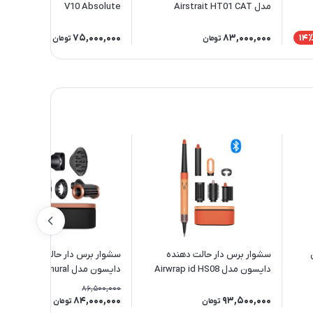
مدل Airstrait HT01 CAT
V10 Absolute
75,000,000
83,000,000
14
تومان
تومان
سشوار برس دار حالت دهنده
سشوار برس دار حالت دهنده
دایسون مدل Airwrap id HS08
دایسون مدل Supersonic nural
Wave+Curl diffuser HD16 AS
Straight+Wavy CAT
86,500,000
84,000,000
93,500,000
3٪
تومان
تومان