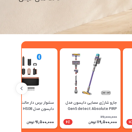
جارو شارژی عصایی دایسون مدل
سشوار برس دار حالت دهنده
Gen5 detect Absolute PIRP
دایسون مدل Airwrap id HS08
Straight+Wavy AS
126,000,000
91,500,000
119,500,000
6٪
1
تومان
تومان