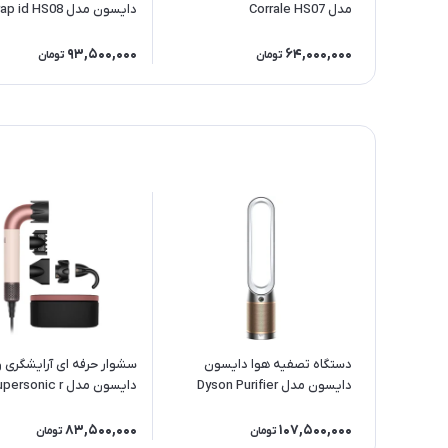
مدل Corrale HS07
دایسون مدل id HS08
Straight+Wavy CAT
93,500,000
64,000,000
تومان
تومان
دستگاه تصفیه هوا دایسون
سشوار حرفه ای آرایشگری و
دایسون مدل Dyson Purifier
دایسون مدل ersonic r
HD17 CPRG with box
Cool PC2 De-NOx TP12
White/Gold
83,500,000
107,500,000
تومان
تومان