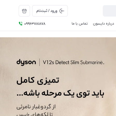
ورود / ثبت‌نام
درباره دایسون
تماس با ما
09963781878