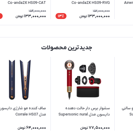
Airwrap 
Co-anda2X HS09-RVG
Co-anda2X HS09-CAT
154,000,000
152,000,000
133,000,000
133,000,000
٪
13٪
تومان
تومان
جدیدترین محصولات
 سالنی
سشوار برس دار حالت دهنده
صاف کننده مو شارژی دایسون
Sup
دایسون مدل Supersonic nural
مدل Corrale HS07
Wave+Curl diffuser HD16 RVG
64,000,000
77,500,000
تومان
تومان