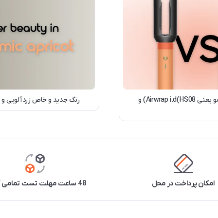
مقایسه تخصصی دو شاهکار محبوب محصولات مراقبت از مو یعنی Airwrap i.d(HS08) و
رنگ جدید و خاص زردآلویی و نارنجی دایسون ۲۰۲۶؛ شادابی
امکان پرداخت در محل
48 ساعت مهلت تست تمامی کالاها