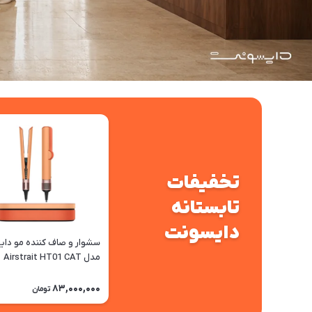
تخفیفات
تابستانه
دایسونت
سشوار و صاف کننده مو دا
مدل Airstrait HT01 CAT
83,000,000
تومان