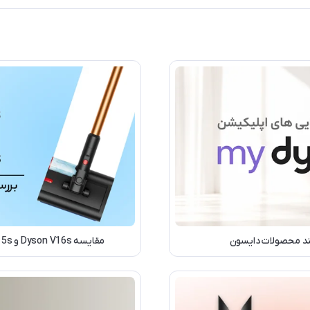
مقایسه Dyson V16s و Dyson V15s؛ بررسی تفاوت‌ها، مشخصات فنی و ارزش خرید