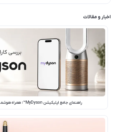
اخبار و مقالات
راهنمای جامع اپلیکیشن MyDyson™؛ همراه هوشمند محصولات دایسون