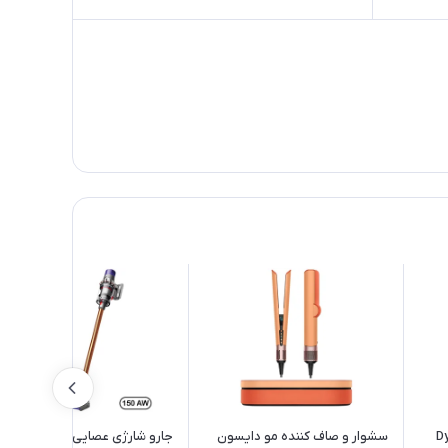
Dyso
سشوار و صاف کننده مو دایسون
جارو شارژی عصایی دایسون مدل