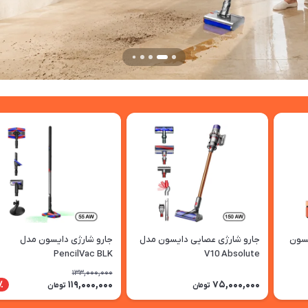
یسون
جارو شارژی عصایی دایسون مدل
جارو شارژی دایسون مدل
PencilVac BLK
V10 Absolute
133,000,000
119,000,000
75,000,000
1٪
تومان
تومان