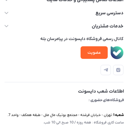
02122913970 داخلی 219
دسترسی سریع
info@dysonet.com
خانه
خدمات مشتریان
تهران - بلوار میرداماد – خیابان نسا – کوچه غفاری ( زرنگار سابق ) –
محصولات
امور مشتریان
پلاک 23 – طبقه 3
کانال رسمی فروشگاه دایسونت در پیامرسان بله
اخبار و مقالات
حساب کاربری
عضویت
ویدئو‌های آموزشی
قوانین و مقررات
دفترچه راهنمای محصولات
درباره ما
تماس با ما
اطلاعات شعب دایسونت
فروشگاه‌های حضوری :
شعبه‌1
:تهران - خیابان فرشته - مجتمع بوتیک مال ملل - طبقه همکف - واحد 7.
ساعت کاری فروشگاه : همه روزه / 10 صبح الی 10 شب.