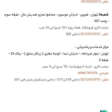
تلفن :02126353015
شعبه‌2
:تهران - هروی - خیابان موسوی - مجتمع تجاری هدیش مال - طبقه سوم
- واحد 367.
ساعت کاری فروشگاه: همه روزه / 10 صبح الی 10 شب.
تلفن : 02122913970
داخلی 502
مرکز خدمات و پشتیبانی :
تهران - بلوار میرداماد – خیابان نسا – کوچه غفاری ( زرنگار سابق ) – پلاک 23 –
طبقه 3.
ساعت کاری : شنبه تا چهارشنبه ٫ 10 صبح الی 5 عصر
موبایل : 09963781878
تلفن : 02122913970
داخلی 219 و 217 - داخلی مستقیم بخش فنی 201