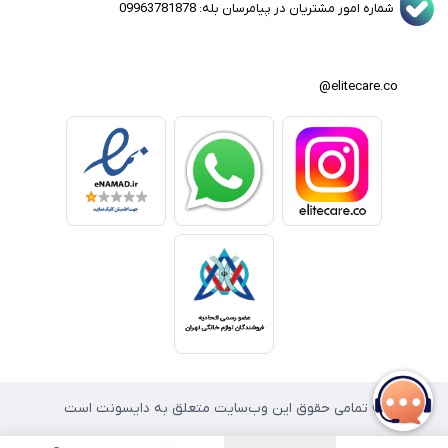
شماره امور مشتریان در پیامرسان بله: 09963781878
elitecare.co@
© تمامی حقوق این وب‌سایت متعلق به دایسونت است