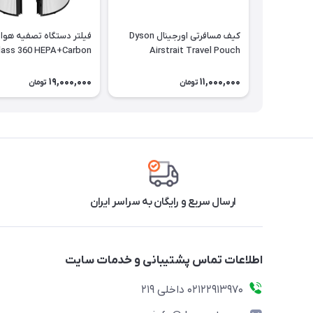
کیف مسافرتی اورجینال Dyson
فیلتر دستگاه تصفیه هوا
lass 360 HEPA+Carbon
Airstrait Travel Pouch
19,000,000
11,000,000
تومان
تومان
ارسال سریع و رایگان به سراسر ایران
اطلاعات تماس پشتیبانی و خدمات سایت
02122913970 داخلی 219