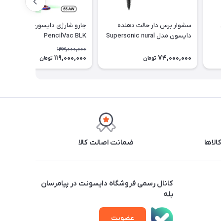
سشوار برس دار حالت دهنده
جارو شارژی دایسون مدل
دایسون مدل Supersonic nural
PencilVac BLK
HD16 CPATO
133,000,000
119,000,000
74,000,000
11٪
تومان
تومان
ضمانت اصالت کالا
کانال رسمی فروشگاه دایسونت در پیامرسان
بله
عضویت