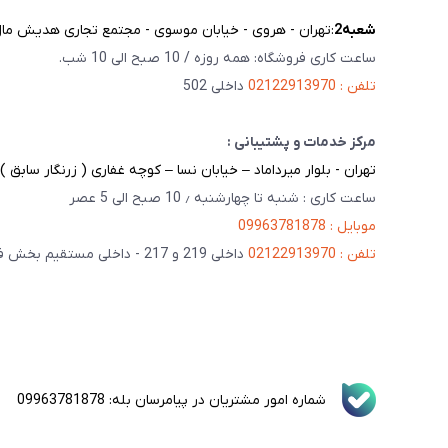
شعبه‌2
:تهران - هروی - خیابان موسوی - مجتمع تجاری هدیش مال - 
ساعت کاری فروشگاه: همه روزه / 10 صبح الی 10 شب.
تلفن : 02122913970
داخلی 502
مرکز خدمات و پشتیبانی :
تهران - بلوار میرداماد – خیابان نسا – کوچه غفاری ( زرنگار سابق ) – پلاک 23 
ساعت کاری : شنبه تا چهارشنبه ٫ 10 صبح الی 5 عصر
موبایل : 09963781878
تلفن : 02122913970
داخلی 219 و 217 - داخلی مستقیم بخش فنی 201
شماره امور مشتریان در پیامرسان بله: 09963781878