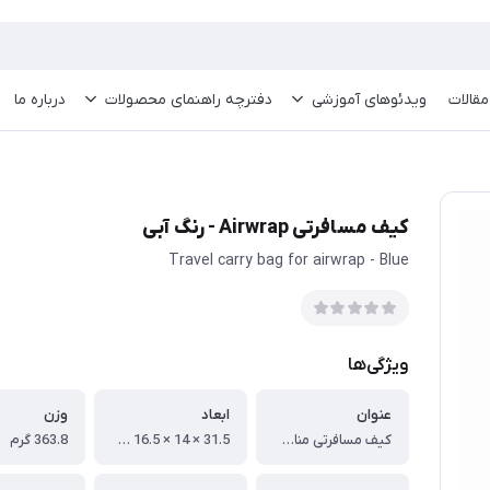
مقالات
ویدئو‌های آموزشی
دفترچه راهنمای محصولات
درباره ما
کیف مسافرتی Airwrap - رنگ آبی
Travel carry bag for airwrap - Blue
ویژگی‌ها
عنوان
ابعاد
وزن
کیف مسافرتی مناسب حمل ایرپ دایسون با محفظه های مجزا
31.5 × 14 × 16.5 سانتی‌متر
363.8 گرم