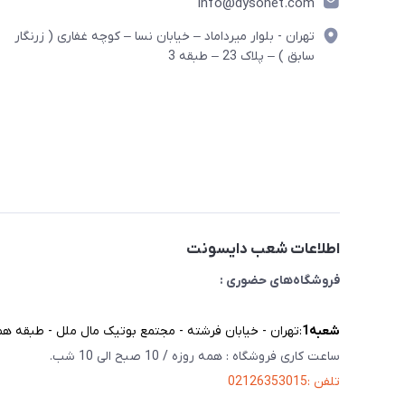
info@dysonet.com
تهران - بلوار میرداماد – خیابان نسا – کوچه غفاری ( زرنگار
سابق ) – پلاک 23 – طبقه 3
اطلاعات شعب دایسونت
فروشگاه‌های حضوری :
شعبه‌1
:تهران - خیابان فرشته - مجتمع بوتیک مال ملل - طبقه همک
ساعت کاری فروشگاه : همه روزه / 10 صبح الی 10 شب.
تلفن :02126353015