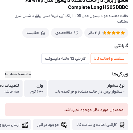
سشوار برس دار حالت دهنده دایسون مدل Airwrap
Complete Long HS05 DBBC
حالت دهنده مو دایسون مدل hs05 رنگ آبی تیره/مسی براق با شش سَری
مختلف
علاقه‌مندی
مقایسه
از 2 نظر
گارانتی
سلامت و اصالت کالا
گارانتی 12 ماهه دایسونت
ویژگی‌ها
مشاهده همه
نوع سشوار
وزن
تنظیمات دما
- سشوار برس دار حالت دهنده و فر کننده با انواع سری ها
۶۸۰ گرم
سه حالته
محصول مورد نظر موجود نمی‌باشد.
گارانتی اصالت و سلامت کالا
موجود در انبار
ارسال سریع و 