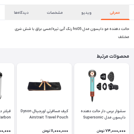
معرفی
ویدیو
مشخصات
دیدگاه‌ها
حالت دهنده مو دایسون مدل hs05 رنگ آبی تیره/مسی براق با شش سَری
مختلف
محصولات مرتبط
سشوار برس دار حالت دهنده
کیف مسافرتی اورجینال Dyson
فیلتر 
دایسون مدل Supersonic
Airstrait Travel Pouch
Carbon
nural HD16 CPATO
00,000
11,000,000
74,000,000
تومان
تومان