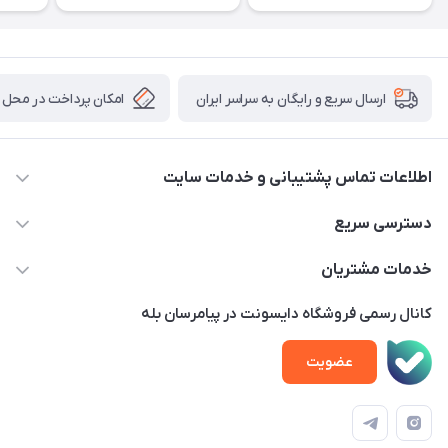
امکان پرداخت در محل
ارسال سریع و رایگان به سراسر ایران
اطلاعات تماس پشتیبانی و خدمات سایت
02122913970 داخلی 219
دسترسی سریع
info@dysonet.com
خانه
خدمات مشتریان
تهران - بلوار میرداماد – خیابان نسا – کوچه غفاری ( زرنگار سابق ) –
محصولات
امور مشتریان
پلاک 23 – طبقه 3
کانال رسمی فروشگاه دایسونت در پیامرسان بله
اخبار و مقالات
حساب کاربری
عضویت
ویدئو‌های آموزشی
قوانین و مقررات
دفترچه راهنمای محصولات
درباره ما