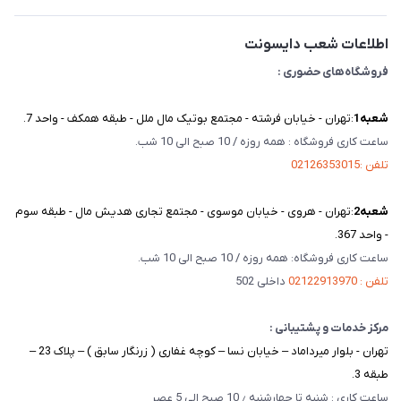
تماس با ما
اطلاعات شعب دایسونت
فروشگاه‌های حضوری :
شعبه‌1
:تهران - خیابان فرشته - مجتمع بوتیک مال ملل - طبقه همکف - واحد 7.
ساعت کاری فروشگاه : همه روزه / 10 صبح الی 10 شب.
تلفن :02126353015
شعبه‌2
:تهران - هروی - خیابان موسوی - مجتمع تجاری هدیش مال - طبقه سوم
- واحد 367.
ساعت کاری فروشگاه: همه روزه / 10 صبح الی 10 شب.
تلفن : 02122913970
داخلی 502
مرکز خدمات و پشتیبانی :
تهران - بلوار میرداماد – خیابان نسا – کوچه غفاری ( زرنگار سابق ) – پلاک 23 –
طبقه 3.
ساعت کاری : شنبه تا چهارشنبه ٫ 10 صبح الی 5 عصر