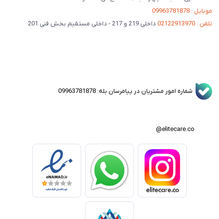
موبایل : 09963781878
تلفن : 02122913970
داخلی 219 و 217 - داخلی مستقیم بخش فنی 201
شماره امور مشتریان در پیامرسان بله: 09963781878
elitecare.co@