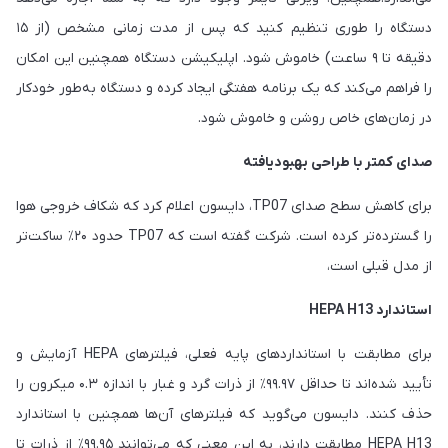
دستگاه را طوری تنظیم کنید که پس از مدت زمانی مشخص (از ۱۵
دقیقه تا ۹ ساعت) خاموش شود. اپلیکیشن دستگاه همچنین این امکان
را فراهم می‌کند که یک برنامه هفتگی ایجاد کرده و دستگاه به‌طور خودکار
در زمان‌های خاص روشن و خاموش شود.
صدای کمتر با طراحی بهبودیافته
برای کاهش سطح صدای TP07، دایسون اعلام کرد که شکاف خروجی هوا
را گسترده‌تر کرده است. شرکت گفته است که TP07 حدود ۲۰٪ ساکت‌تر
از مدل قبلی است،
استاندارد HEPA H13
برای مطابقت با استانداردهای پایه فعلی، فیلترهای HEPA آزمایش و
تأیید شده‌اند تا حداقل ۹۹.۹۷٪ از ذرات گرد و غبار با اندازه ۰.۳ میکرون را
حذف کنند. دایسون می‌گوید که فیلترهای آن‌ها همچنین با استاندارد
HEPA H13 مطابقت دارند، به این معنی که می‌توانند ۹۹.۹۵٪ از ذرات تا