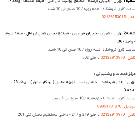
شعبه‌1
:تهران - خیابان فرشته - مجتمع بوتیک مال ملل - طبقه همکف - واحد 7.
ساعت کاری فروشگاه : همه روزه / 10 صبح الی 10 شب.
تلفن :02126353015
شعبه‌2
:تهران - هروی - خیابان موسوی - مجتمع تجاری هدیش مال - طبقه سوم
- واحد 367.
ساعت کاری فروشگاه: همه روزه / 10 صبح الی 10 شب.
تلفن : 02122913970
داخلی 502
مرکز خدمات و پشتیبانی :
تهران - بلوار میرداماد – خیابان نسا – کوچه غفاری ( زرنگار سابق ) – پلاک 23 –
طبقه 3.
ساعت کاری : شنبه تا چهارشنبه ٫ 10 صبح الی 5 عصر
موبایل : 09963781878
تلفن : 02122913970
داخلی 219 و 217 - داخلی مستقیم بخش فنی 201