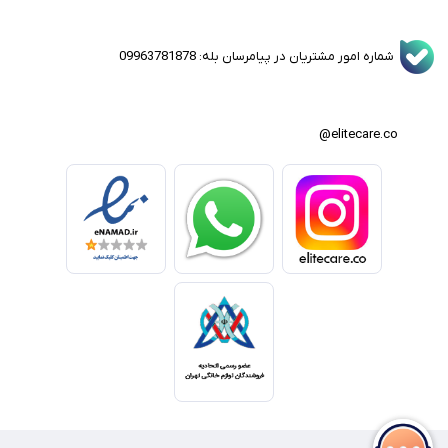
شماره امور مشتریان در پیامرسان بله: 09963781878
elitecare.co@