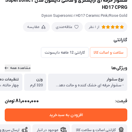
سشوار حرفه ای آرایشگری و سالنی دایسون مدل Supersonic r
HD17 CPRG
Dyson Supersonic r HD17 Ceramic Pink/Rose Gold
علاقه‌مندی
مقایسه
از 1 نظر
گارانتی
سلامت و اصالت کالا
گارانتی 12 ماهه دایسونت
ویژگی‌ها
مشاهده همه
نوع سشوار
وزن
تنظیمات دما
- سشوار حرفه ای خشک کننده و حالت دهنده با سری های مختلف
320 گرم
چهار حالته، 
81,000,000
قیمت:
تومان
افزودن به سبدخرید
گارانتی اصالت و سلامت کالا
موجود در انبار
ارسال سریع و 