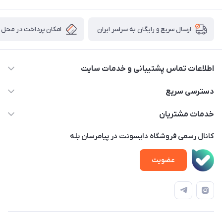
امکان پرداخت در محل
ارسال سریع و رایگان به سراسر ایران
اطلاعات تماس پشتیبانی و خدمات سایت
02122913970 داخلی 219
دسترسی سریع
info@dysonet.com
خانه
خدمات مشتریان
تهران - بلوار میرداماد – خیابان نسا – کوچه غفاری ( زرنگار سابق ) –
محصولات
امور مشتریان
پلاک 23 – طبقه 3
کانال رسمی فروشگاه دایسونت در پیامرسان بله
اخبار و مقالات
حساب کاربری
عضویت
ویدئو‌های آموزشی
قوانین و مقررات
دفترچه راهنمای محصولات
درباره ما
تماس با ما