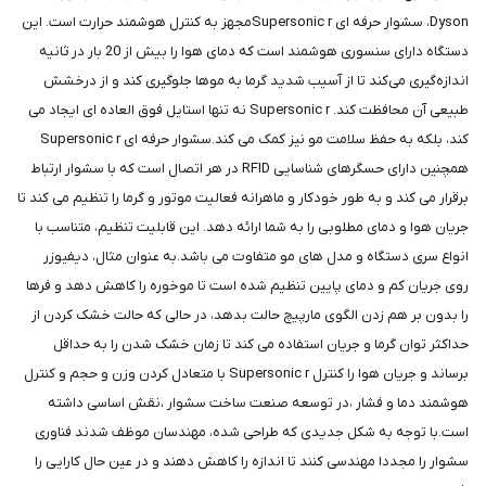
Dyson، سشوار حرفه ای Supersonic rمجهز به کنترل هوشمند حرارت است. این
دستگاه دارای سنسوری هوشمند است که دمای هوا را بیش از 20 بار در ثانیه
اندازه‌گیری می‌کند تا از آسیب شدید گرما به موها جلوگیری کند و از درخشش
طبیعی آن محافظت کند. Supersonic r نه تنها استایل فوق العاده ای ایجاد می
کند، بلکه به حفظ سلامت مو نیز کمک می کند.سشوار حرفه ای Supersonic r
همچنین دارای حسگرهای شناسایی RFID در هر اتصال است که با سشوار ارتباط
برقرار می کند و به طور خودکار و ماهرانه فعالیت موتور و گرما را تنظیم می کند تا
جریان هوا و دمای مطلوبی را به شما ارائه دهد. این قابلیت تنظیم، متناسب با
انواع سری دستگاه و مدل های مو متفاوت می باشد.به عنوان مثال، دیفیوزر
روی جریان کم و دمای پایین تنظیم شده است تا موخوره را کاهش دهد و فرها
را بدون بر هم زدن الگوی مارپیچ حالت بدهد، در حالی که حالت خشک کردن از
حداکثر توان گرما و جریان استفاده می کند تا زمان خشک شدن را به حداقل
برساند و جریان هوا را کنترل Supersonic r با متعادل کردن وزن و حجم و کنترل
هوشمند دما و فشار ،در توسعه صنعت ساخت سشوار ،نقش اساسی داشته
است.با توجه به شکل جدیدی که طراحی شده، مهندسان موظف شدند فناوری
سشوار را مجددا مهندسی کنند تا اندازه را کاهش دهند و در عین حال کارایی را