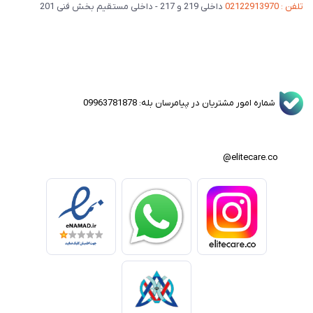
تلفن : 02122913970
داخلی 219 و 217 - داخلی مستقیم بخش فنی 201
شماره امور مشتریان در پیامرسان بله: 09963781878
elitecare.co@