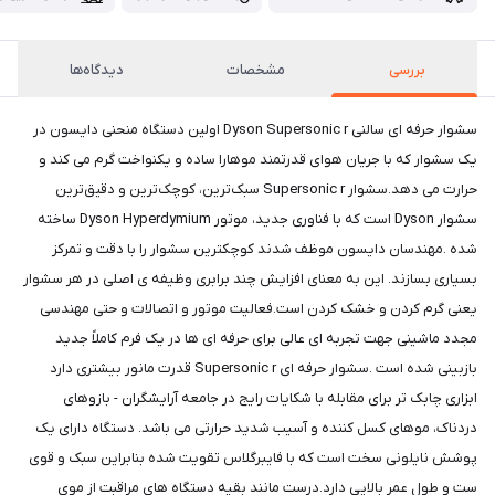
بررسی
مشخصات
دیدگاه‌ها
سشوار حرفه ای سالنی Dyson Supersonic r اولین دستگاه منحنی دایسون در
یک سشوار که با جریان هوای قدرتمند موهارا ساده و یکنواخت گرم می کند و
حرارت می دهد.سشوار Supersonic r سبک‌ترین، کوچک‌ترین و دقیق‌ترین
سشوار Dyson است که با فناوری جدید، موتور Dyson Hyperdymium ساخته
شده .مهندسان دایسون موظف شدند کوچکترین سشوار را با دقت و تمرکز
بسیاری بسازند. این به معنای افزایش چند برابری وظیفه ی اصلی در هر سشوار
یعنی گرم کردن و خشک کردن است.فعالیت موتور و اتصالات و حتی مهندسی
مجدد ماشینی جهت تجربه ای عالی برای حرفه ای ها در یک فرم کاملاً جدید
بازبینی شده است .سشوار حرفه ای Supersonic r قدرت مانور بیشتری دارد
ابزاری چابک تر برای مقابله با شکایات رایج در جامعه آرایشگران - بازوهای
دردناک، موهای کسل کننده و آسیب شدید حرارتی می باشد. دستگاه دارای یک
پوشش نایلونی سخت است که با فایبرگلاس تقویت شده بنابراین سبک و قوی
ست و طول عمر بالایی دارد.درست مانند بقیه دستگاه های مراقبت از موی