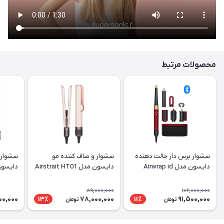
محصولات مرتبط
سشوار برس دار حالت دهنده
سشوار و صاف کننده مو
سشوار 
دایسون مدل Airwrap id
دایسون مدل Airstrait HT01
RVG
CPRG
HS08 Straight+Wavy RVG
89,000,000
102,000,000
00,000
78,000,000
91,500,000
13٪
11٪
تومان
تومان