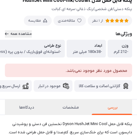
پنکه قابل حمل مدل HushJet Mini Cool-Ink/Cobalt
پنکه دستی/فن شخصی/رنگ ذغالی-سرمه ای کبالت
علاقه‌مندی
مقایسه
از 1 نظر
ویژگی‌ها
مشاهده همه
وزن
ابعاد
نوع طراحی
-212 گرم
-180x38 میلی متر
محصول مورد نظر موجود نمی‌باشد.
گارانتی اصالت و سلامت کالا
موجود در انبار
ارسال سریع و 
بررسی
مشخصات
دیدگاه‌ها
پنکه قابل حمل Dyson HushJet Mini Cool نخستین فن دستی و پوشیدنی
دایسون است که برای خنک‌سازی سریع، کم‌صدا و قابل حمل طراحی شده است.