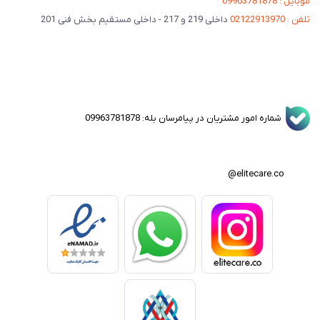
موبایل : 09963781878
تلفن : 02122913970
داخلی 219 و 217 - داخلی مستقیم بخش فنی 201
شماره امور مشتریان در پیامرسان بله: 09963781878
elitecare.co@