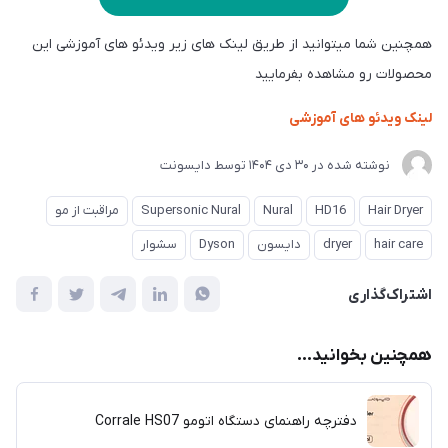
همچنین شما میتوانید از طریق لینک های زیر ویدئو های آموزشی این
محصولات رو مشاهده بفرمایید
لینک ویدئو های آموزشی
نوشته شده در
30 دی 1404
توسط
دایسونت
Hair Dryer
HD16
Nural
Supersonic Nural
مراقبت از مو
hair care
dryer
دایسون
Dyson
سشوار
اشتراک‌گذاری
همچنین بخوانید...
دفترچه راهنمای دستگاه اتومو Corrale HS07