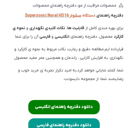
محصولات مراقبت از مو
دفترچه راهنمای محصولات
دفترچه راهنمای
دستگاه
سشوار Supersonic Nural HD16
برای بهره مندی كامل از
قابليت ها
،
نكات كليدی نگهداری
و
نحوه ی
كاركرد
محصول، دفترچه راهنمای
انگليسی
و
فارسی
آن را برای شما
قرارداده ايم.مطالعه دقيق و رعايت نكات مربوط به نحوه ی كاركرد و
نگهداری، به افزايش كارايی ، راندمان و همچنين عمر مفيد محصول
شما، كمك شايانی خواهد كرد.به اميد تكرار تجربه ی خريد خوب و
رضايتمند شما، از مجموعه دايسونت.
دانلود دفترچه راهنمای انگلیسی
دانلود دفترچه راهنمای فارسی