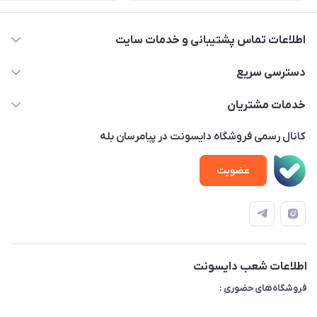
اطلاعات تماس پشتیبانی و خدمات سایت
02122913970 داخلی 219
دسترسی سریع
info@dysonet.com
خانه
خدمات مشتریان
تهران - بلوار میرداماد – خیابان نسا – کوچه غفاری ( زرنگار سابق ) –
محصولات
امور مشتریان
پلاک 23 – طبقه 3
کانال رسمی فروشگاه دایسونت در پیامرسان بله
اخبار و مقالات
حساب کاربری
عضویت
ویدئو‌های آموزشی
قوانین و مقررات
دفترچه راهنمای محصولات
درباره ما
تماس با ما
اطلاعات شعب دایسونت
فروشگاه‌های حضوری :