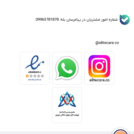
شماره امور مشتریان در پیامرسان بله: 09963781878
elitecare.co@