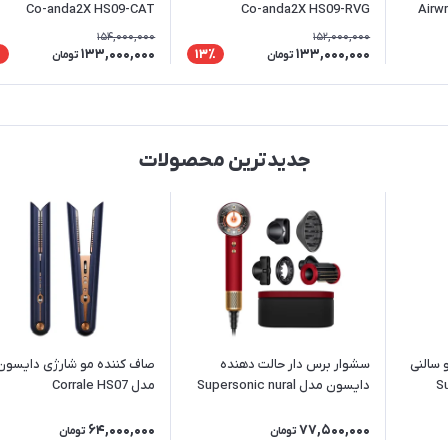
Airwrap 
Co-anda2X HS09-RVG
Co-anda2X HS09-CAT
154,000,000
152,000,000
133,000,000
133,000,000
٪
13٪
تومان
تومان
جدیدترین محصولات
 سالنی
سشوار برس دار حالت دهنده
صاف کننده مو شارژی دایسون
Sup
دایسون مدل Supersonic nural
مدل Corrale HS07
Wave+Curl diffuser HD16 RVG
64,000,000
77,500,000
تومان
تومان