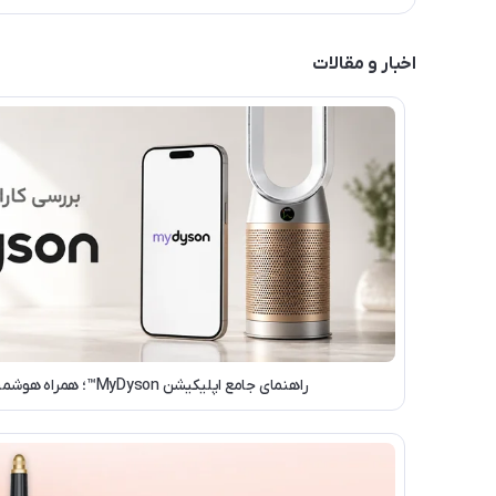
اخبار و مقالات
راهنمای جامع اپلیکیشن MyDyson™؛ همراه هوشمند محصولات دایسون