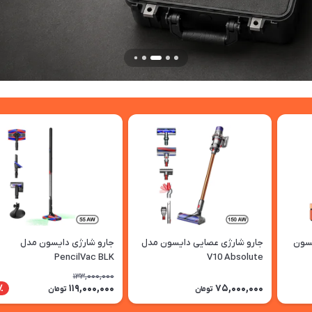
یسون
جارو شارژی عصایی دایسون مدل
جارو شارژی دایسون مدل
PencilVac BLK
V10 Absolute
133,000,000
119,000,000
75,000,000
1٪
تومان
تومان