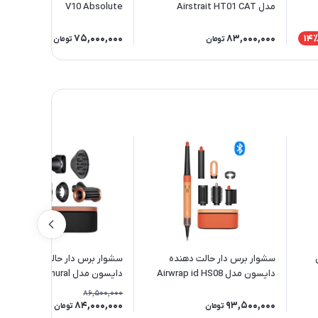
مدل Airstrait HT01 CAT
V10 Absolute
75,000,000
83,000,000
14
تومان
تومان
سشوار برس دار حالت دهنده
سشوار برس دار حالت دهنده
دایسون مدل Airwrap id HS08
دایسون مدل Supersonic nural
Wave+Curl diffuser HD16 AS
Straight+Wavy CAT
86,500,000
84,000,000
93,500,000
3٪
تومان
تومان