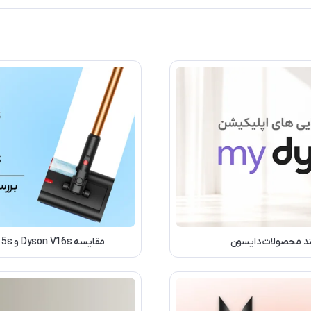
مقایسه Dyson V16s و Dyson V15s؛ بررسی تفاوت‌ها، مشخصات فنی و ارزش خرید