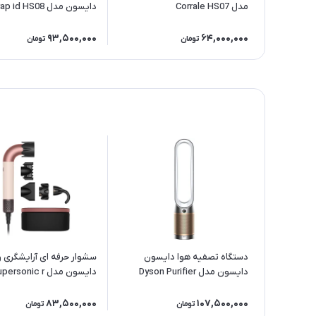
مدل Corrale HS07
دایسون مدل id HS08
Straight+Wavy CAT
93,500,000
64,000,000
تومان
تومان
دستگاه تصفیه هوا دایسون
سشوار حرفه ای آرایشگری و
دایسون مدل Dyson Purifier
دایسون مدل ersonic r
HD17 CPRG with box
Cool PC2 De-NOx TP12
White/Gold
83,500,000
107,500,000
تومان
تومان