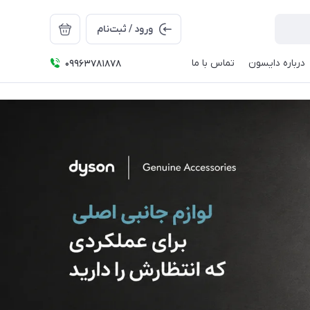
ورود / ثبت‌نام
درباره دایسون
تماس با ما
09963781878