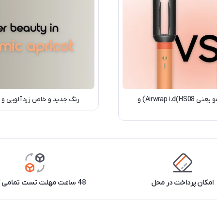
مقایسه تخصصی دو شاهکار محبوب محصولات مراقبت از مو یعنی Airwrap i.d(HS08) و
رنگ جدید و خاص زردآلویی و نارنجی دایسون ۲۰۲۶؛ شادابی
امکان پرداخت در محل
48 ساعت مهلت تست تمامی کالاها