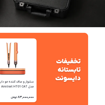
تخفیفات
تابستانه
دایسونت
سشوار و صاف کننده مو دا
مدل Airstrait HT01 CAT
83,000,000
تومان