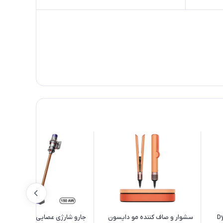
Dyso
سشوار و صاف کننده مو دایسون
جارو شارژی عصایی دایسون مدل