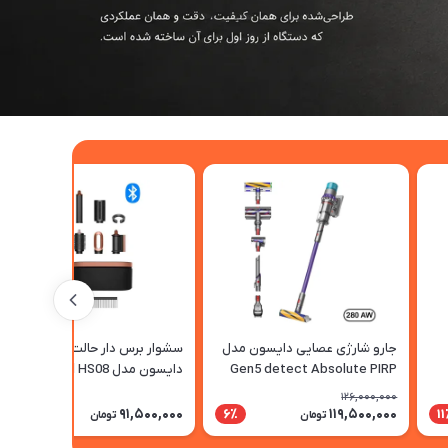
جارو شارژی عصایی دایسون مدل
سشوار برس دار حالت دهنده
Gen5 detect Absolute PIRP
دایسون مدل Airwrap id HS08
Straight+Wavy AS
126,000,000
91,500,000
119,500,000
6٪
1
تومان
تومان