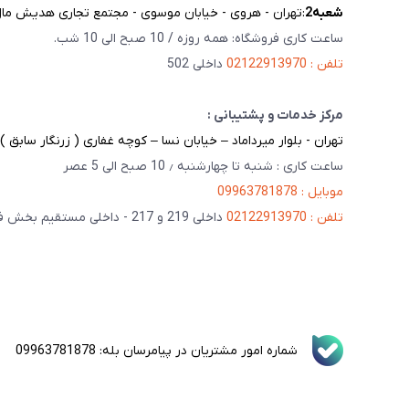
شعبه‌2
:تهران - هروی - خیابان موسوی - مجتمع تجاری هدیش مال - 
ساعت کاری فروشگاه: همه روزه / 10 صبح الی 10 شب.
تلفن : 02122913970
داخلی 502
مرکز خدمات و پشتیبانی :
تهران - بلوار میرداماد – خیابان نسا – کوچه غفاری ( زرنگار سابق ) – پلاک 23 
ساعت کاری : شنبه تا چهارشنبه ٫ 10 صبح الی 5 عصر
موبایل : 09963781878
تلفن : 02122913970
داخلی 219 و 217 - داخلی مستقیم بخش فنی 201
شماره امور مشتریان در پیامرسان بله: 09963781878