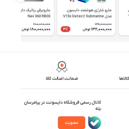
جارو شارژی هوشمند دایسون
جاروبرقی رباتیک دایسون مدل
مدل V15s Detect Submarine
Nav 360 RB03
200,000,000
136,000,000
180,000,000
132,000,000
10٪
3٪
تومان
تومان
ضمانت اصالت کالا
کانال رسمی فروشگاه دایسونت در پیامرسان
بله
عضویت