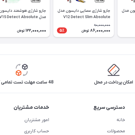
ون مدل
جارو شارژی عصایی دایسون مدل
جارو شارژی هوشمند دایسون
V12 Detect Slim Absolute
مدل V15 Detect Absolute
YLNKL
YLNKL
90,000,000
122,000,000
86,000,000
5٪
تومان
تومان
امکان پرداخت در محل
48 ساعت مهلت تست تمامی کالاها
دسترسی سریع
خدمات مشتریان
خانه
امور مشتریان
محصولات
حساب کاربری