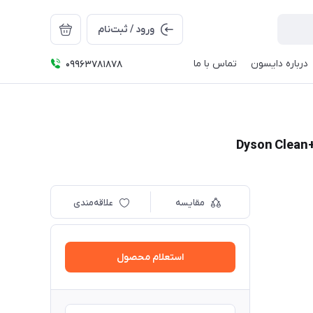
ورود / ثبت‌نام
درباره دایسون
تماس با ما
09963781878
Coming Soon
مقایسه
علاقه‌مندی
استعلام محصول