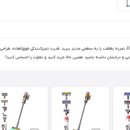
با تی شارژی و عصایی دایسون مدل Dyson Clean+Wash Hygiene، تجربه نظافت را به سطحی جدید ببرید. قدرت تمیزکنن
تی و درخشان داشته باشید. همین حالا خرید کنید و تفاوت را احساس کنید!