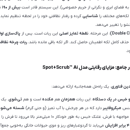
 به فضای ابری و نگرانی از حریم خصوصی). این سیستم قادر است
بیش از ۱۹۰
نو
لکه‌های مختلف را
شناسایی
کرده و رفتار نظافتی خود را در لحظه تنظیم نمای
و را تغییر می‌دهد.
: این مرحله،
نقطه تمایز اصلی
این ربات است. پس از
پاک‌سازی اول
از حذف کامل لکه اطمینان حاصل کند. اگر لکه باقی مانده باشد،
ربات چرخه نظافت را تا ۱۵ بار ت
د.
مزایای رقابتی مدل Spot+Scrub™ Ai
ین فناوری
، یک راه‌حل همه‌جانبه ارائه می‌دهد:
 خیس در یک دستگاه
: این ربات
همزمان
هم
مکنده
است و هم
تی‌شوی
. یک
جنس
میکروفایبر
دارد که در هر چرخش با آب تمیز (و حتی گرم)
شسته می‌شود
. هنگام مواجهه با فرش، غلتک خیس به طور خودکار ۱۰ میلی‌متر 
۴ برابر افزایش
می‌یابد تا گردوغبارهای ریز و موی حیوانات خانگی به‌خوبی جمع‌آ