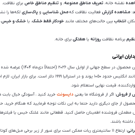
هده
نقشه خانه،
تعریف مناطق ممنوعه
، و
تنظیم مناطق خاص
برای نظافت.
د
:
مشاهده گزارش
فعالیت نظافت که
محل شناسایی
و
پاک‌سازی
لکه‌ها را نش
مکان
انتخاب
بین حالت‌های مختلف مانند
خودکار
،
فقط خشک
، یا
خشک و خیس
،
نظیم
برنامه نظافت
روزانه
یا
هفتگی
برای خانه.
اران ایرانی
: این محصول در سطح جهانی از اوایل سال 
بازارهای بین‌المللی مانند انگلیس حدود ۱۰۵۰ پوند و در استرالیا ۱۹۹۹ دلار 
اردکننده، قیمت نهایی استعلام شود.
س از فروش
: اگر از فروشگاه ما یعنی
دایسونت
خرید کنید ، آسودگی خیال بابت 
صول از جای دیگری دارید حتما به این نکات توجه فرمایید که هنگام خرید، حتماً
مطمئن فروشنده اطمینان حاصل کنید. قطعاتی مانند غلتک خیس یا فیلتره
داشته باشند.
رانی
: ارتفاع ۱۱ سانتیمتری ربات ممکن است برای عبور از زیر برخی مبل‌های کوتا