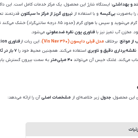
د و بهداشتی
: ایستگاه شارژ این محصول، یک مرکز خدمات کامل است. این دا
را به‌صورت
بی‌کیسه
و با استفاده از
نیروی گریز از مرکز ۱۰ سیکلون
قدرتمند تخ
غلتک خیس را با آب گرم می‌شوید و سپس با هوای گرم (حدود ۸۵ درجه سا
. مخزن آب تمیز نیز با
فناوری یون نقره ضدعفونی
می‌شود.
 از موانع
: برخلاف
مدل قبلی دایسون (۳۶۰ Vis Nav)
، این ربات از
فناور
نقشه‌برداری دقیق و ناوبری
استفاده می‌کند. همچنین محیط خود را
۷ بار در ثانیه
تناب می‌کند. غلتک خیس آن می‌تواند
۴۰ میلی‌متر
به سمت بیرون گسترش یابد
 این محصول،
جدول
زیر خلاصه‌ای از
مشخصات اصلی
آن را ارائه می‌دهد:
ئیات