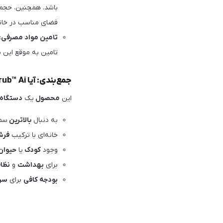
فضای مناسب در خان
تامین مواد مصرفی
:
تامین به موقع این 
جمع‌بندی: آیا Dyson Spot+Scrub™ Ai برای شما مناسب است؟
این
محصول
یک
دستگاه 
به دنبال
بالاترین
سط
خانه‌ای با ترکیب
فرش
وجود
کودک
یا
حیوان
برای
بهداشت
و
نظا
بودجه کافی
برای
سرم