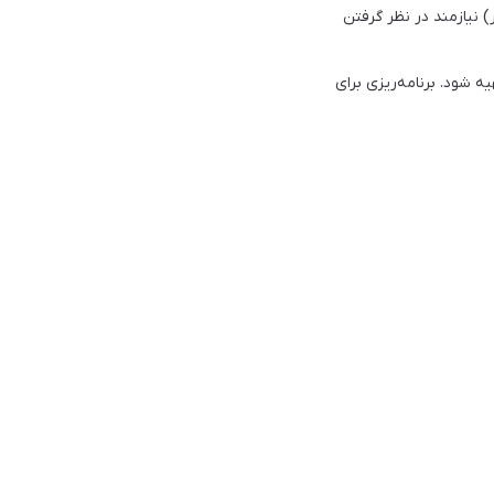
 بزرگ ایستگاه داک (با ابعاد تقریبی ۴۵٫۵ در ۴۴ در ۵۰٫۸ سانتیمتر) نیازمند در نظر گرفتن
ه شود. برنامه‌ریزی برای