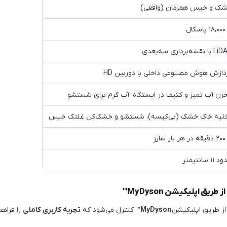
ک و خیس همزمان (واقعی)
کال
 نقشه‌برداری سه‌بعدی
دازش هوش مصنوعی داخلی با دوربین HD
زن آب تمیز و کثیف در ایستگاه؛ آب گرم برای شستشو
لیه خاک خشک (بی‌کیسه)، شستشو و خشک‌کن غلتک خیس
ر شارژ
۱۱ سانتیمتر
یق اپلیکیشن MyDyson™
ز طریق اپلیکیشن
MyDyson™
کنترل می‌شود که
تجربه کاربری کاملی
را فراهم