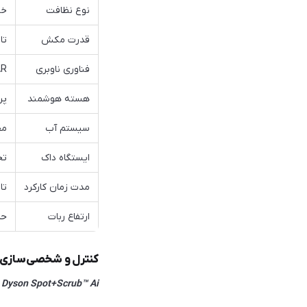
نوع نظافت
خش
قدرت مکش
تا ۱۸,۰۰۰ پاس
فناوری ناوبری
LiDAR با
هسته هوشمند
پر
سیستم آب
مخ
ایستگاه داک
تخ
مدت زمان کارکرد
تا ۲۰۰ دقیقه در هر با
ارتفاع ربات
حدود 
کنترل و شخصی‌سازی از طر
Dyson Spot+Scrub™ Ai
ا