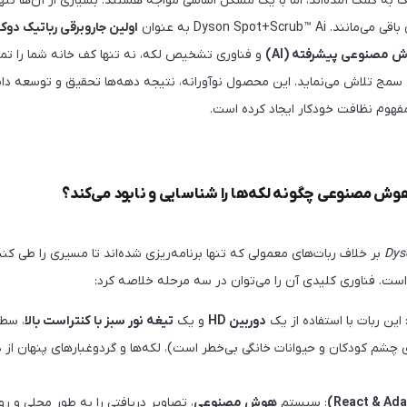
ک به کمک آمده‌اند، اما با یک مشکل اساسی مواجه هستند: بسیاری از آن‌ها تنها
Dyson Spot+Scrub™ به عنوان
اولین جاروبرقی رباتیک دوکا
 مصنوعی پیشرفته (AI)
و فناوری تشخیص لکه، نه تنها کف خانه شما را تمیز
سمج تلاش می‌نماید. این محصول نوآورانه، نتیجه دهه‌ها تحقیق و توسعه دا
فهوم نظافت خودکار ایجاد کرده است.
ش مصنوعی چگونه لکه‌ها را شناسایی و نابود می‌کند؟
Dys
بر خلاف ربات‌های معمولی که تنها برنامه‌ریزی شده‌اند تا مسیری را طی کن
ست. فناوری کلیدی آن را می‌توان در سه مرحله خلاصه کرد:
 این ربات با استفاده از یک
دوربین HD
و یک
تیغه نور سبز با کنتراست بالا
، سطح
ی چشم کودکان و حیوانات خانگی بی‌خطر است)، لکه‌ها و گردوغبارهای پنهان از د
: سیستم
هوش مصنوعی
، تصاویر دریافتی را به طور محلی و 