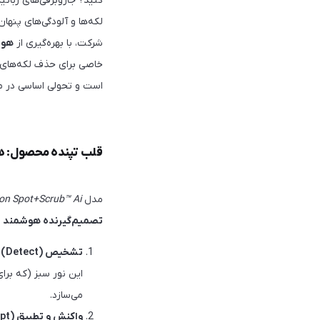
کنید؟ جاروبرقی‌های رباتی
لکه‌ها و آلودگی‌های پنهان باقی می‌مانند.  Ai
شرکت، با بهره‌گیری از
هوش
خاصی برای حذف لکه‌های 
است و تحولی اساسی در م
قلب تپنده محصول: هو
مدل
on Spot+Scrub™ Ai
تصمیم‌گیرنده هوشمند
ا
تشخیص (Detect)
:
این نور سبز (که برا
می‌سازد.
واکنش و تطبیق (React & Adapt)