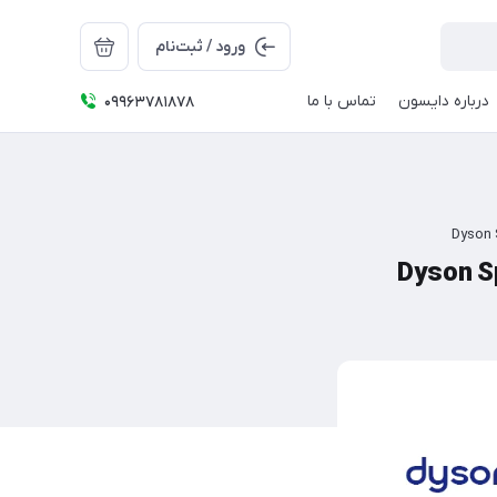
ورود / ثبت‌نام
درباره دایسون
تماس با ما
09963781878