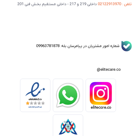
تلفن : 02122913970
داخلی 219 و 217 - داخلی مستقیم بخش فنی 201
شماره امور مشتریان در پیامرسان بله: 09963781878
elitecare.co@