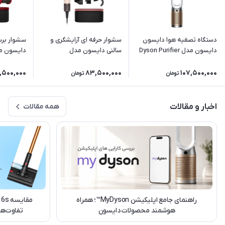
دستگاه تصفیه هوا دایسون
سشوار حرفه ای آرایشگری و
سشوار برس
دایسون مدل Dyson Purifier
سالنی دایسون مدل
 diffuser
Supersonic r HD17 CPRG
Cool PC2 De-NOx TP12
HD16 RVG
with box
White/Gold
,500,000
83,500,000
107,500,000
تومان
تومان
اخبار و مقالات
همه مقالات
راهنمای جامع اپلیکیشن MyDyson™؛ همراه
هوشمند محصولات دایسون
تفاوت‌ه