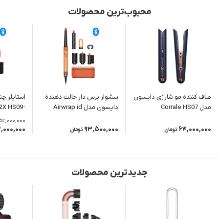
محبوب‌ترین محصولات
صاف کننده مو شارژی دایسون
سشوار برس دار حالت دهنده
مدل Corrale HS07
دایسون مدل Airwrap id
2X HS09-
RVG
HS08 Straight+Wavy CAT
152,000,000
,000,000
93,500,000
64,000,000
تومان
تومان
جدیدترین محصولات