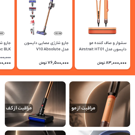
سشوار و صاف کننده مو
جارو شارژی عصایی دایسون
جارو ش
دایسون مدل Airstrait HT01
مدل V10 Absolute
ac BLK
CAT
000,000
000,000
76,500,000
83,000,000
تومان
تومان